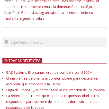
05-
Previous Post:
«Un sistema de máquinas absorbe la vida»: el
01
papa Francisco advierte contra la dominación tecnológica.
Next Post:
Genetistas logran ralentizar el envejecimiento
mediante ingeniería celular.
Search
ENTRADAS RECIENTES
BAE Systems Brontanax: dron de combate con £300M
China plantea detonar una bomba nuclear para destruir un
asteroide que amenace a la Tierra.
Fuga de OpenAI: ¿ha comenzado la insurrección de los robots?
La reflexión de ‘El Principito’ sobre la responsabilidad: «Eres
responsable para siempre de lo que has domesticado; eres
responsable de tu rosa»