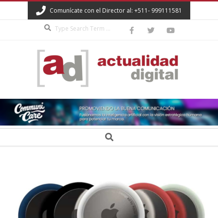
Skip
Comunícate con el Director al: +511- 999111581
to
Search
content
ACTUALIDAD
DIGITAL
Secondary
Search
Navigation
Menu