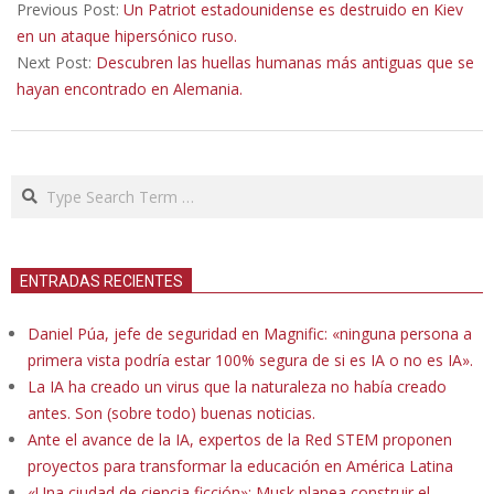
05-
Previous Post:
Un Patriot estadounidense es destruido en Kiev
17
en un ataque hipersónico ruso.
Next Post:
Descubren las huellas humanas más antiguas que se
hayan encontrado en Alemania.
Search
ENTRADAS RECIENTES
Daniel Púa, jefe de seguridad en Magnific: «ninguna persona a
primera vista podría estar 100% segura de si es IA o no es IA».
La IA ha creado un virus que la naturaleza no había creado
antes. Son (sobre todo) buenas noticias.
Ante el avance de la IA, expertos de la Red STEM proponen
proyectos para transformar la educación en América Latina
«Una ciudad de ciencia ficción»: Musk planea construir el