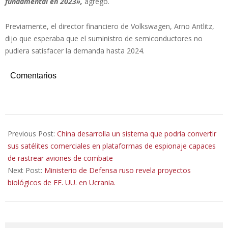
fundamental en 2023»,
agregó.
Previamente, el director financiero de Volkswagen, Arno Antlitz,
dijo que esperaba que el suministro de semiconductores no
pudiera satisfacer la demanda hasta 2024.
Comentarios
2022-
04-
Previous Post:
China desarrolla un sistema que podría convertir
14
sus satélites comerciales en plataformas de espionaje capaces
de rastrear aviones de combate
Next Post:
Ministerio de Defensa ruso revela proyectos
biológicos de EE. UU. en Ucrania.
Search