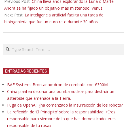
11-
Previous Post:
China lleva años explorando la Luna o Marte.
04
Ahora se ha fijado un objetivo más misterioso: Venus.
Next Post:
La inteligencia artificial facilita una tarea de
bioingeniería que fue un duro reto durante 30 años.
Search
ENTRADAS RECIENTES
BAE Systems Brontanax: dron de combate con £300M
China plantea detonar una bomba nuclear para destruir un
asteroide que amenace a la Tierra.
Fuga de OpenAI: ¿ha comenzado la insurrección de los robots?
La reflexión de ‘El Principito’ sobre la responsabilidad: «Eres
responsable para siempre de lo que has domesticado; eres
responsable de tu rosa»