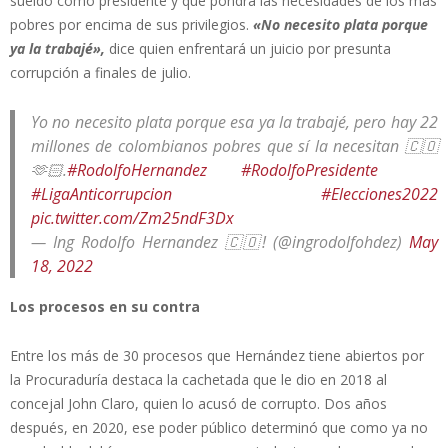
sueldo como presidente y que pondrá las necesidades de los más
pobres por encima de sus privilegios.
«No necesito plata porque
ya la trabajé»,
dice quien enfrentará un juicio por presunta
corrupción a finales de julio.
Yo no necesito plata porque esa ya la trabajé, pero hay 22
millones de colombianos pobres que sí la necesitan 🇨🇴
🫶🏻.
#RodolfoHernandez
#RodolfoPresidente
#LigaAnticorrupcion
#Elecciones2022
pic.twitter.com/Zm25ndF3Dx
— Ing Rodolfo Hernandez 🇨🇴! (@ingrodolfohdez)
May
18, 2022
Los procesos en su contra
Entre los más de 30 procesos que Hernández tiene abiertos por
la Procuraduría destaca la cachetada que le dio en 2018 al
concejal John Claro, quien lo acusó de corrupto. Dos años
después, en 2020, ese poder público determinó que como ya no