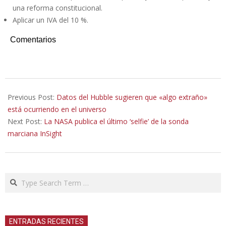
una reforma constitucional.
Aplicar un IVA del 10 %.
Comentarios
2022-
05-
Previous Post:
Datos del Hubble sugieren que «algo extraño»
26
está ocurriendo en el universo
Next Post:
La NASA publica el último ‘selfie’ de la sonda
marciana InSight
Search
ENTRADAS RECIENTES