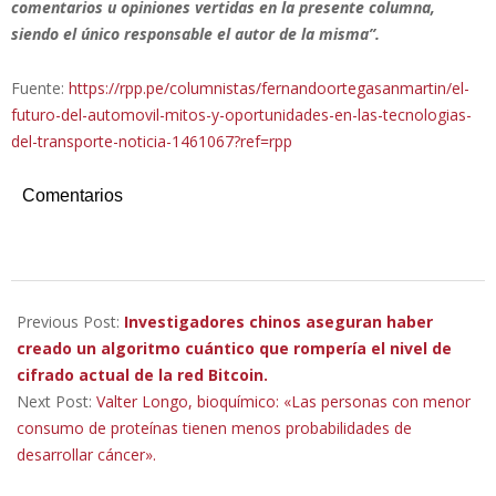
comentarios u opiniones vertidas en la presente columna,
siendo el único responsable el autor de la misma”.
Fuente:
https://rpp.pe/columnistas/fernandoortegasanmartin/el-
futuro-del-automovil-mitos-y-oportunidades-en-las-tecnologias-
del-transporte-noticia-1461067?ref=rpp
Comentarios
2023-
01-
Previous Post:
Investigadores chinos aseguran haber
26
creado un algoritmo cuántico que rompería el nivel de
cifrado actual de la red Bitcoin.
Next Post:
Valter Longo, bioquímico: «Las personas con menor
consumo de proteínas tienen menos probabilidades de
desarrollar cáncer».