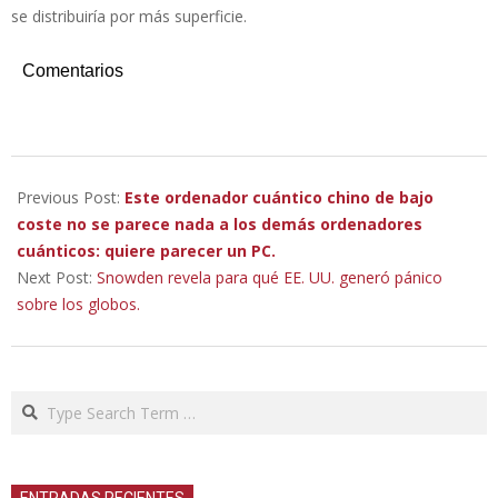
se distribuiría por más superficie.
Comentarios
2023-
02-
Previous Post:
Este ordenador cuántico chino de bajo
14
coste no se parece nada a los demás ordenadores
cuánticos: quiere parecer un PC.
Next Post:
Snowden revela para qué EE. UU. generó pánico
sobre los globos.
Search
ENTRADAS RECIENTES