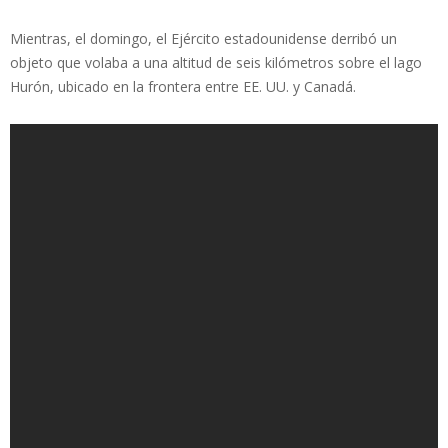
Mientras, el domingo, el Ejército estadounidense derribó un
objeto que volaba a una altitud de seis kilómetros sobre el lago
Hurón, ubicado en la frontera entre EE. UU. y Canadá.