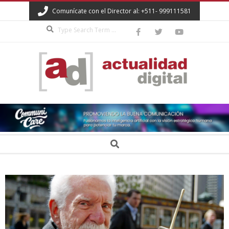
Skip
Comunícate con el Director al: +511- 999111581
to
Search
content
ACTUALIDAD
DIGITAL
Secondary
Search
Navigation
Menu