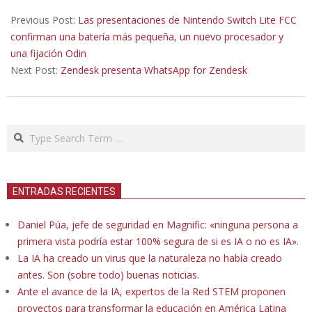
2019-
08-
Previous Post:
Las presentaciones de Nintendo Switch Lite FCC
07
confirman una batería más pequeña, un nuevo procesador y
una fijación Odin
Next Post:
Zendesk presenta WhatsApp for Zendesk
Search
ENTRADAS RECIENTES
Daniel Púa, jefe de seguridad en Magnific: «ninguna persona a
primera vista podría estar 100% segura de si es IA o no es IA».
La IA ha creado un virus que la naturaleza no había creado
antes. Son (sobre todo) buenas noticias.
Ante el avance de la IA, expertos de la Red STEM proponen
proyectos para transformar la educación en América Latina