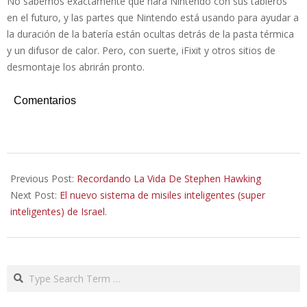
No sabemos exactamente qué hará Nintendo con sus tableros
en el futuro, y las partes que Nintendo está usando para ayudar a
la duración de la batería están ocultas detrás de la pasta térmica
y un difusor de calor. Pero, con suerte, iFixit y otros sitios de
desmontaje los abrirán pronto.
Comentarios
2019-
08-
Previous Post:
Recordando La Vida De Stephen Hawking
06
Next Post:
El nuevo sistema de misiles inteligentes (super
inteligentes) de Israel.
Search