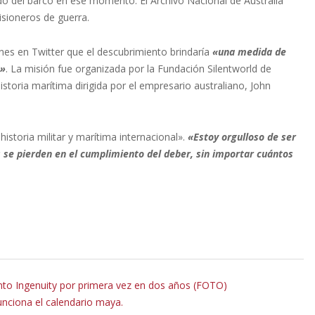
o del barco en ese momento. El Archivo Nacional de Australia
sioneros de guerra.
rnes en Twitter que el descubrimiento brindaría
«una medida de
a»
. La misión fue organizada por la Fundación Silentworld de
istoria marítima dirigida por el empresario australiano, John
historia militar y marítima internacional».
«Estoy orgulloso de ser
s se pierden en el cumplimiento del deber, sin importar cuántos
ento Ingenuity por primera vez en dos años (FOTO)
unciona el calendario maya.