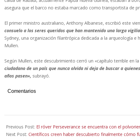
caída de Rabaul, actualmente Papúa Nueva Guinea, estaban a bord
asegura que el barco no estaba marcado como transportista de pri
El primer ministro australiano, Anthony Albanese, escribió este vie
consuelo a los seres queridos que han mantenido una larga vigili
Sydney, una organización filantrópica dedicada a la arqueología e h
Mullen.
Según Mullen, este descubrimiento cerró un «capítulo terrible en la 
ciudadano de un país que nunca olvida ni deja de buscar a quiene
años pasen»,
subrayó.
Comentarios
2023-
04-
Previous Post:
El róver Perseverance se encuentra con el polvori
24
Next Post:
Científicos creen haber descubierto finalmente cómo f