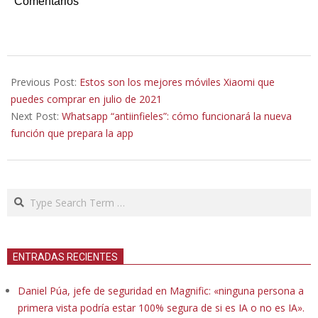
Comentarios
2021-
07-
Previous Post:
Estos son los mejores móviles Xiaomi que
01
puedes comprar en julio de 2021
Next Post:
Whatsapp “antiinfieles”: cómo funcionará la nueva
función que prepara la app
Search
ENTRADAS RECIENTES
Daniel Púa, jefe de seguridad en Magnific: «ninguna persona a
primera vista podría estar 100% segura de si es IA o no es IA».