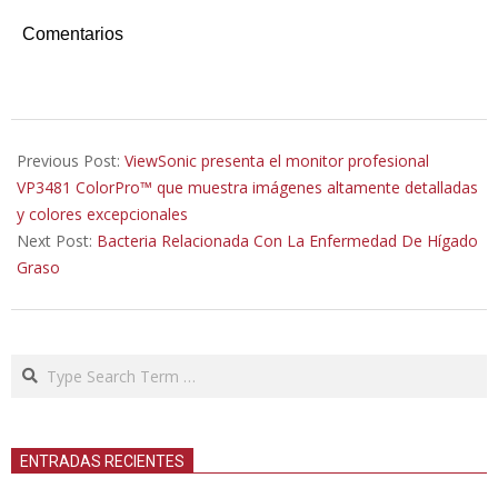
Comentarios
2019-
10-
Previous Post:
ViewSonic presenta el monitor profesional
12
VP3481 ColorPro™ que muestra imágenes altamente detalladas
y colores excepcionales
Next Post:
Bacteria Relacionada Con La Enfermedad De Hígado
Graso
Search
ENTRADAS RECIENTES