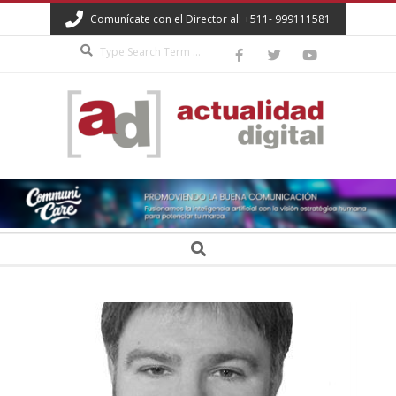
Skip
Comunícate con el Director al: +511- 999111581
to
Search
content
ACTUALIDAD
DIGITAL
Secondary
Search
Navigation
Menu