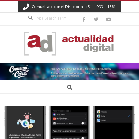
Skip
Comunícate con el Director al: +511- 999111581
to
Search
content
ACTUALIDAD
DIGITAL
Secondary
Search
Navigation
Menu