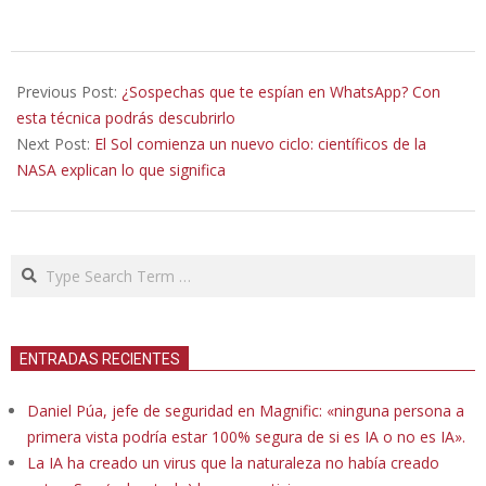
2020-
09-
Previous Post:
¿Sospechas que te espían en WhatsApp? Con
17
esta técnica podrás descubrirlo
Next Post:
El Sol comienza un nuevo ciclo: científicos de la
NASA explican lo que significa
Search
ENTRADAS RECIENTES
Daniel Púa, jefe de seguridad en Magnific: «ninguna persona a
primera vista podría estar 100% segura de si es IA o no es IA».
La IA ha creado un virus que la naturaleza no había creado