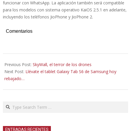
funcionar con WhatsApp. La aplicación también será compatible
para los modelos con sistema operativo KaiOS 2.5.1 en adelante,
incluyendo los teléfonos JioPhone y JioPhone 2.
Comentarios
2020-
10-
Previous Post:
SkyWall, el terror de los drones
02
Next Post:
Llévate el tablet Galaxy Tab S6 de Samsung hoy
rebajado…
Search
ENTRADAS RECIENTES