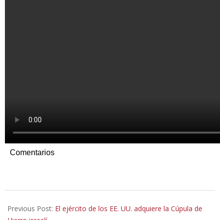
Comentarios
2020-
10-
Previous Post:
El ejército de los EE. UU. adquiere la Cúpula de
02