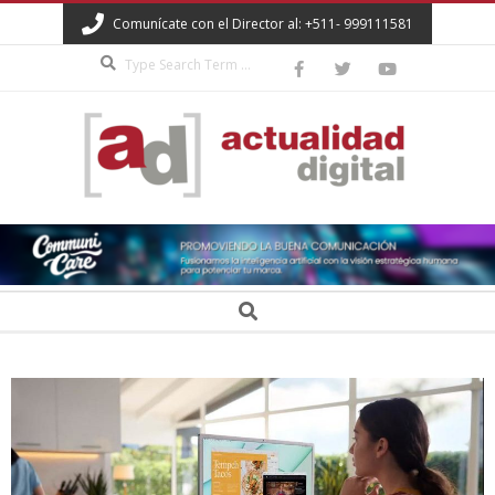
Skip
Comunícate con el Director al: +511- 999111581
to
Search
content
ACTUALIDAD
DIGITAL
Secondary
Search
Navigation
Menu