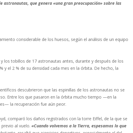
 de astronautas, que genera «una gran preocupación» sobre las
miento considerable de los huesos, según el análisis de un equipo
 y los tobillos de 17 astronautas antes, durante y después de los
% y el 2 % de su densidad cada mes en la órbita. De hecho, la
ientíficos descubrieron que las espinillas de los astronautas no se
so. Entre los que pasaron en la órbita mucho tiempo —en la
ses— la recuperación fue aún peor.
d, comparó los daños registrados con la torre Eiffel, de la que se
 previo al vuelo.
«Cuando volvemos a la Tierra, espesamos lo que
bstante, resaltó que ejercicios deportivos, especialmente el del