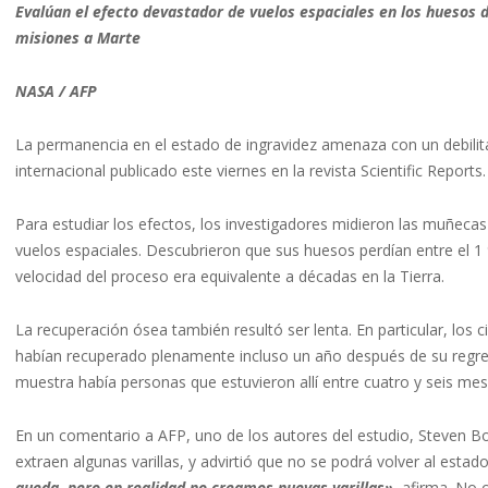
Evalúan el efecto devastador de vuelos espaciales en los huesos
misiones a Marte
NASA / AFP
La permanencia en el estado de ingravidez amenaza con un debilita
internacional publicado este viernes en la revista Scientific Reports.
Para estudiar los efectos, los investigadores midieron las muñecas
vuelos espaciales. Descubrieron que sus huesos perdían entre el 1 
velocidad del proceso era equivalente a décadas en la Tierra.
La recuperación ósea también resultó ser lenta. En particular, los c
habían recuperado plenamente incluso un año después de su regre
muestra había personas que estuvieron allí entre cuatro y seis me
En un comentario a AFP, uno de los autores del estudio, Steven Boy
extraen algunas varillas, y advirtió que no se podrá volver al estado
queda, pero en realidad no creamos nuevas varillas»,
afirma. No o