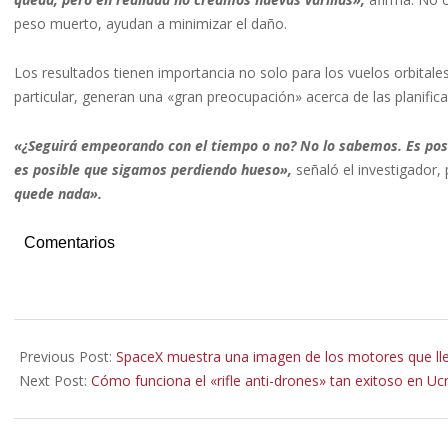
peso muerto, ayudan a minimizar el daño.
Los resultados tienen importancia no solo para los vuelos orbitale
particular, generan una «gran preocupación» acerca de las planifi
«¿Seguirá empeorando con el tiempo o no? No lo sabemos. Es pos
es posible que sigamos perdiendo hueso»,
señaló el investigador
quede nada».
Comentarios
2022-
07-
Previous Post:
SpaceX muestra una imagen de los motores que ll
04
Next Post:
Cómo funciona el «rifle anti-drones» tan exitoso en Ucra