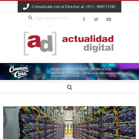
Skip
Comunícate con el Director al: +511- 999111581
to
Search
content
ACTUALIDAD
DIGITAL
Secondary
Search
Navigation
Menu