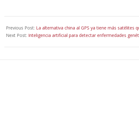
2019-
08-
Previous Post:
La alternativa china al GPS ya tiene más satélites 
21
Next Post:
Inteligencia artificial para detectar enfermedades gené