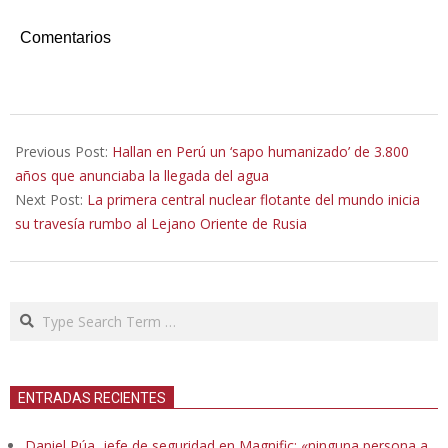
Comentarios
2019-
08-
Previous Post:
Hallan en Perú un ‘sapo humanizado’ de 3.800
26
años que anunciaba la llegada del agua
Next Post:
La primera central nuclear flotante del mundo inicia
su travesía rumbo al Lejano Oriente de Rusia
Search
ENTRADAS RECIENTES
Daniel Púa, jefe de seguridad en Magnific: «ninguna persona a