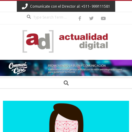
Skip
Comunícate con el Director al: +511- 999111581
to
Search
content
ACTUALIDAD
DIGITAL
Secondary
Search
Navigation
Menu