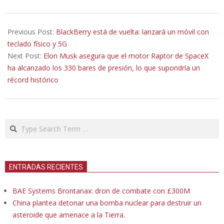
2020-
08-
Previous Post:
BlackBerry está de vuelta: lanzará un móvil con
20
teclado físico y 5G
Next Post:
Elon Musk asegura que el motor Raptor de SpaceX
ha alcanzado los 330 bares de presión, lo que supondría un
récord histórico
Search
ENTRADAS RECIENTES
BAE Systems Brontanax: dron de combate con £300M
China plantea detonar una bomba nuclear para destruir un
asteroide que amenace a la Tierra.