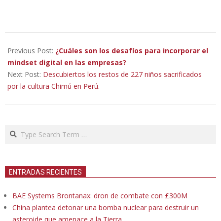
2023-
03-
Previous Post:
¿Cuáles son los desafíos para incorporar el
29
mindset digital en las empresas?
Next Post:
Descubiertos los restos de 227 niños sacrificados
por la cultura Chimú en Perú.
Search
ENTRADAS RECIENTES
BAE Systems Brontanax: dron de combate con £300M
China plantea detonar una bomba nuclear para destruir un
asteroide que amenace a la Tierra.