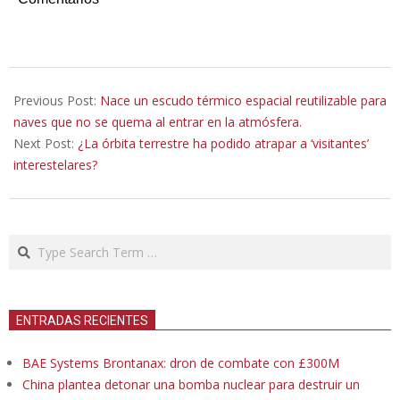
2023-
05-
Previous Post:
Nace un escudo térmico espacial reutilizable para
22
naves que no se quema al entrar en la atmósfera.
Next Post:
¿La órbita terrestre ha podido atrapar a ‘visitantes’
interestelares?
Search
ENTRADAS RECIENTES
BAE Systems Brontanax: dron de combate con £300M
China plantea detonar una bomba nuclear para destruir un