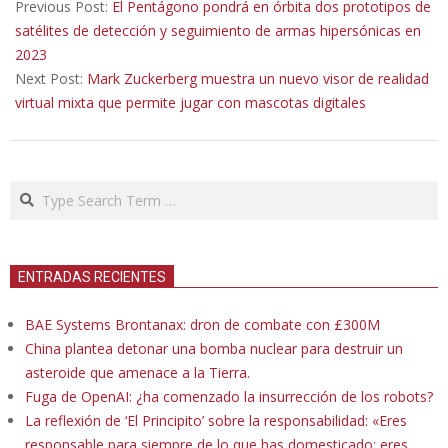
05-
Previous Post:
El Pentágono pondrá en órbita dos prototipos de
16
satélites de detección y seguimiento de armas hipersónicas en
2023
Next Post:
Mark Zuckerberg muestra un nuevo visor de realidad
virtual mixta que permite jugar con mascotas digitales
Search
ENTRADAS RECIENTES
BAE Systems Brontanax: dron de combate con £300M
China plantea detonar una bomba nuclear para destruir un
asteroide que amenace a la Tierra.
Fuga de OpenAI: ¿ha comenzado la insurrección de los robots?
La reflexión de ‘El Principito’ sobre la responsabilidad: «Eres
responsable para siempre de lo que has domesticado; eres