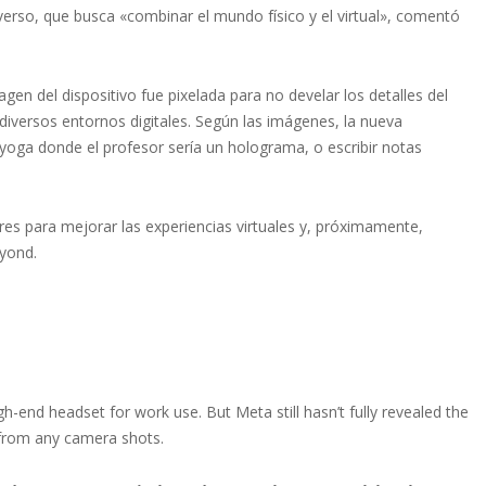
verso, que busca «combinar el mundo físico y el virtual», comentó
agen del dispositivo fue pixelada para no develar los detalles del
n diversos entornos digitales. Según las imágenes, la nueva
e yoga donde el profesor sería un holograma, o escribir notas
res para mejorar las experiencias virtuales y, próximamente,
eyond.
end headset for work use. But Meta still hasn’t fully revealed the
t from any camera shots.