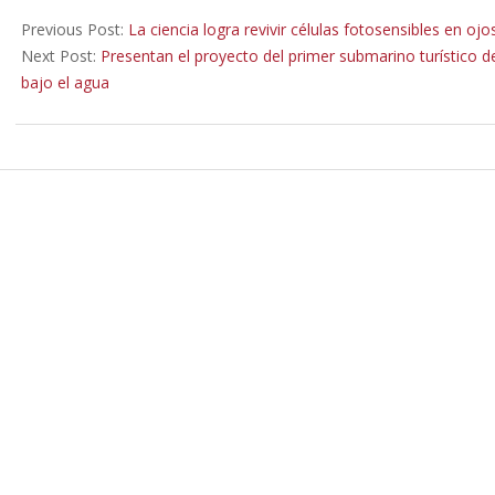
2022-
05-
Previous Post:
La ciencia logra revivir células fotosensibles en o
16
Next Post:
Presentan el proyecto del primer submarino turístico d
bajo el agua