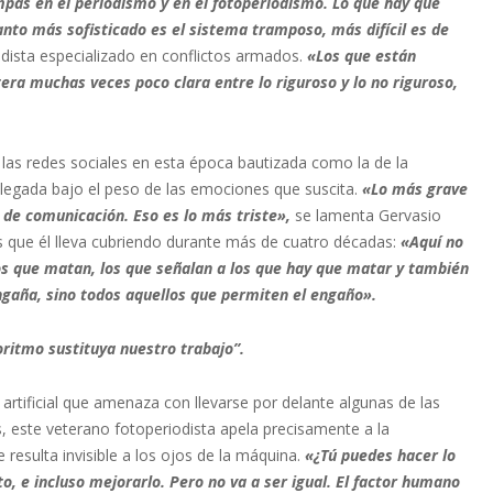
pas en el periodismo y en el fotoperiodismo. Lo que hay que
nto más sofisticado es el sistema tramposo, más difícil es de
dista especializado en conflictos armados.
«Los que están
era muchas veces poco clara entre lo riguroso y lo no riguroso,
.
as redes sociales en esta época bautizada como la de la
legada bajo el peso de las emociones que suscita.
«Lo más grave
 de comunicación. Eso es lo más triste»,
se lamenta Gervasio
s que él lleva cubriendo durante más de cuatro décadas:
«Aquí no
los que matan, los que señalan a los que hay que matar y también
 engaña, sino todos aquellos que permiten el engaño».
ritmo sustituya nuestro trabajo”.
 artificial que amenaza con llevarse por delante algunas de las
 este veterano fotoperiodista apela precisamente a la
resulta invisible a los ojos de la máquina.
«¿Tú puedes hacer lo
, e incluso mejorarlo. Pero no va a ser igual. El factor humano