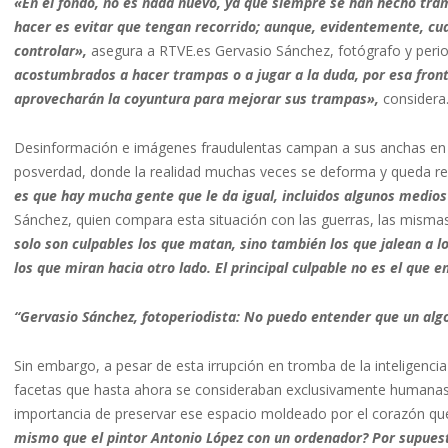
«En el fondo, no es nada nuevo, ya que siempre se han hecho tram
hacer es evitar que tengan recorrido; aunque, evidentemente, cua
controlar»,
asegura a RTVE.es Gervasio Sánchez, fotógrafo y perio
acostumbrados a hacer trampas o a jugar a la duda, por esa front
aprovecharán la coyuntura para mejorar sus trampas»,
considera
Desinformación e imágenes fraudulentas campan a sus anchas en l
posverdad, donde la realidad muchas veces se deforma y queda re
es que hay mucha gente que le da igual, incluidos algunos medios
Sánchez, quien compara esta situación con las guerras, las misma
solo son culpables los que matan, sino también los que jalean a 
los que miran hacia otro lado. El principal culpable no es el que
“Gervasio Sánchez, fotoperiodista: No puedo entender que un algo
Sin embargo, a pesar de esta irrupción en tromba de la inteligencia
facetas que hasta ahora se consideraban exclusivamente humanas,
importancia de preservar ese espacio moldeado por el corazón que 
mismo que el pintor Antonio López con un ordenador? Por supuesto