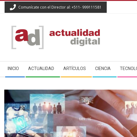
Skip
Comunícate con el Director al: +511- 999111581
to
content
ACTUALIDAD
Secondary
DIGITAL
INICIO
ACTUALIDAD
ARTÍCULOS
CIENCIA
TECNOL
Navigation
Menu