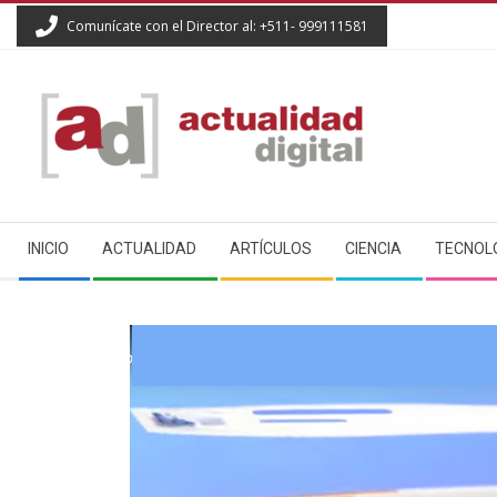
Skip
Comunícate con el Director al: +511- 999111581
to
content
ACTUALIDAD
Secondary
DIGITAL
INICIO
ACTUALIDAD
ARTÍCULOS
CIENCIA
TECNOL
Navigation
Menu