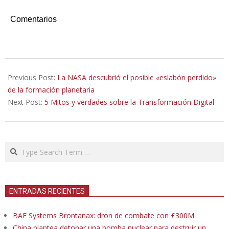
Comentarios
2019-
08-
Previous Post:
La NASA descubrió el posible «eslabón perdido»
06
de la formación planetaria
Next Post:
5 Mitos y verdades sobre la Transformación Digital
Search
ENTRADAS RECIENTES
BAE Systems Brontanax: dron de combate con £300M
China plantea detonar una bomba nuclear para destruir un