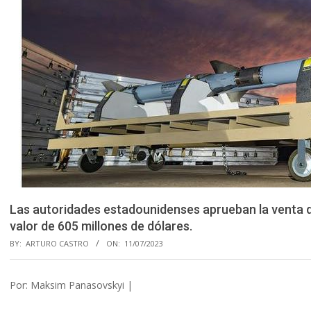
Las autoridades estadounidenses aprueban la venta
valor de 605 millones de dólares.
BY:
ARTURO CASTRO
ON:
11/07/2023
Por: Maksim Panasovskyi |