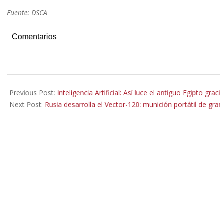
Fuente: DSCA
Comentarios
2023-
07-
Previous Post:
Inteligencia Artificial: Así luce el antiguo Egipto grac
11
Next Post:
Rusia desarrolla el Vector-120: munición portátil de gra