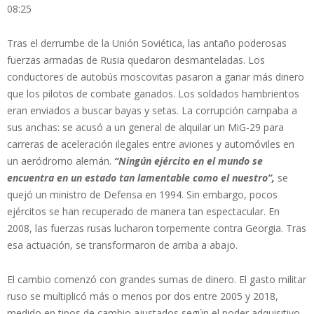
08:25
Tras el derrumbe de la Unión Soviética, las antaño poderosas
fuerzas armadas de Rusia quedaron desmanteladas. Los
conductores de autobús moscovitas pasaron a ganar más dinero
que los pilotos de combate ganados. Los soldados hambrientos
eran enviados a buscar bayas y setas. La corrupción campaba a
sus anchas: se acusó a un general de alquilar un MiG-29 para
carreras de aceleración ilegales entre aviones y automóviles en
un aeródromo alemán.
“Ningún ejército en el mundo se
encuentra en un estado tan lamentable como el nuestro”,
se
quejó un ministro de Defensa en 1994. Sin embargo, pocos
ejércitos se han recuperado de manera tan espectacular. En
2008, las fuerzas rusas lucharon torpemente contra Georgia. Tras
esa actuación, se transformaron de arriba a abajo.
El cambio comenzó con grandes sumas de dinero. El gasto militar
ruso se multiplicó más o menos por dos entre 2005 y 2018,
medido en tipos de cambio ajustados según el poder adquisitivo.