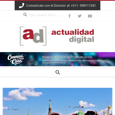
Skip
Comunícate con el Director al: +511- 999111581
to
Search
content
ACTUALIDAD
DIGITAL
Secondary
Search
Navigation
Menu