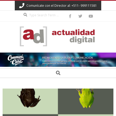
Skip
Comunícate con el Director al: +511- 999111581
to
Search
content
ACTUALIDAD
DIGITAL
Secondary
Search
Navigation
Menu