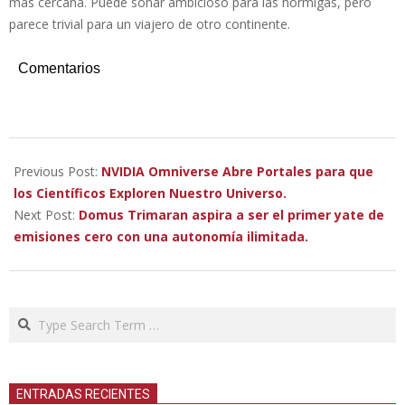
más cercana. Puede sonar ambicioso para las hormigas, pero
parece trivial para un viajero de otro continente.
Comentarios
2022-
11-
Previous Post:
NVIDIA Omniverse Abre Portales para que
18
los Científicos Exploren Nuestro Universo.
Next Post:
Domus Trimaran aspira a ser el primer yate de
emisiones cero con una autonomía ilimitada.
Search
ENTRADAS RECIENTES