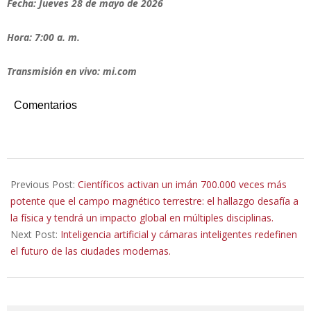
Fecha: Jueves 28 de mayo de 2026
Hora: 7:00 a. m.
Transmisión en vivo: mi.com
Comentarios
2026-
05-
Previous Post:
Científicos activan un imán 700.000 veces más
25
potente que el campo magnético terrestre: el hallazgo desafía a
la física y tendrá un impacto global en múltiples disciplinas.
Next Post:
Inteligencia artificial y cámaras inteligentes redefinen
el futuro de las ciudades modernas.