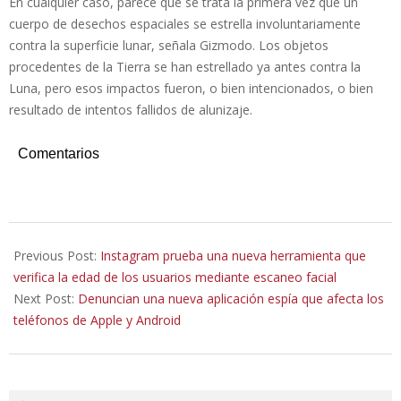
En cualquier caso, parece que se trata la primera vez que un
cuerpo de desechos espaciales se estrella involuntariamente
contra la superficie lunar, señala Gizmodo. Los objetos
procedentes de la Tierra se han estrellado ya antes contra la
Luna, pero esos impactos fueron, o bien intencionados, o bien
resultado de intentos fallidos de alunizaje.
Comentarios
2022-
06-
Previous Post:
Instagram prueba una nueva herramienta que
26
verifica la edad de los usuarios mediante escaneo facial
Next Post:
Denuncian una nueva aplicación espía que afecta los
teléfonos de Apple y Android
Search