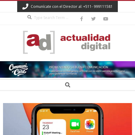
Skip
Comunícate con el Director al: +511- 999111581
to
Search
content
ACTUALIDAD
DIGITAL
Secondary
Search
Navigation
Menu