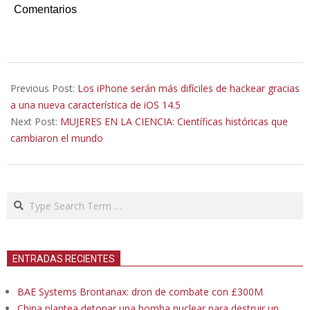
Comentarios
2021-
02-
Previous Post:
Los iPhone serán más difíciles de hackear gracias
23
a una nueva característica de iOS 14.5
Next Post:
MUJERES EN LA CIENCIA: Científicas históricas que
cambiaron el mundo
Search
ENTRADAS RECIENTES
BAE Systems Brontanax: dron de combate con £300M
China plantea detonar una bomba nuclear para destruir un