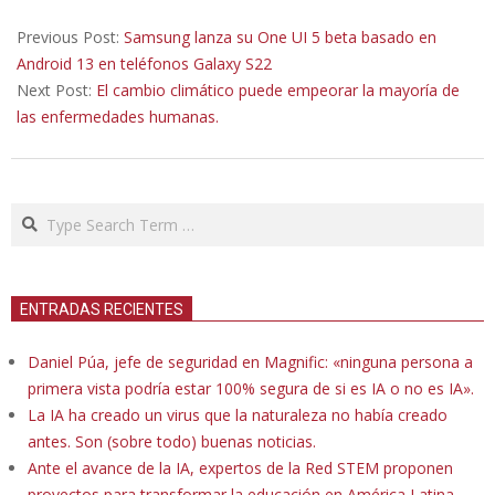
2022-
08-
Previous Post:
Samsung lanza su One UI 5 beta basado en
08
Android 13 en teléfonos Galaxy S22
Next Post:
El cambio climático puede empeorar la mayoría de
las enfermedades humanas.
Search
ENTRADAS RECIENTES
Daniel Púa, jefe de seguridad en Magnific: «ninguna persona a
primera vista podría estar 100% segura de si es IA o no es IA».
La IA ha creado un virus que la naturaleza no había creado
antes. Son (sobre todo) buenas noticias.
Ante el avance de la IA, expertos de la Red STEM proponen
proyectos para transformar la educación en América Latina