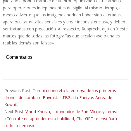
pilotados, podría tratarse de un dron optimizado estrictamente
para operaciones independientes de sigilo. Al mismo tiempo, el
medio advierte que las imágenes podrían haber sido alteradas,
«para ocultar detalles sensibles y crear inconsistencias», y deben
ser tratadas con precaución. Al respecto, Rupprecht dijo en X este
martes que de todas las fotografías que circulan «solo una es
real; las demás son falsas».
Comentarios
2025-
08-
Previous Post:
Turquía concretó la entrega de los primeros
05
drones de combate Bayraktar TB2 a la Fuerzas Aérea de
Kuwait.
Next Post:
Vinod Khosla, cofundador de Sun Microsystems:
«Céntrate en aprender esta habilidad, ChatGPT te enseñará
todo lo demás».