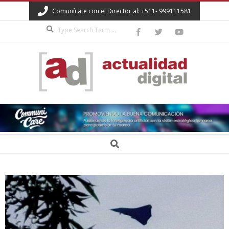
Skip
Comunícate con el Director al: +511- 999111581
to
Search
content
ACTUALIDAD
DIGITAL
Secondary
Search
Navigation
Menu