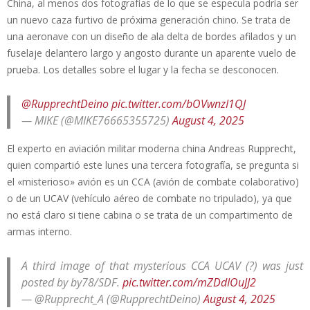
China, al menos dos fotografías de lo que se especula podría ser
un nuevo caza furtivo de próxima generación chino. Se trata de
una aeronave con un diseño de ala delta de bordes afilados y un
fuselaje delantero largo y angosto durante un aparente vuelo de
prueba. Los detalles sobre el lugar y la fecha se desconocen.
@RupprechtDeino
pic.twitter.com/bOVwnzI1QJ
— MIKE (@MIKE76665355725)
August 4, 2025
El experto en aviación militar moderna china Andreas Rupprecht,
quien compartió este lunes una tercera fotografía, se pregunta si
el «misterioso» avión es un CCA (avión de combate colaborativo)
o de un UCAV (vehículo aéreo de combate no tripulado), ya que
no está claro si tiene cabina o se trata de un compartimento de
armas interno.
A third image of that mysterious CCA UCAV (?) was just
posted by by78/SDF.
pic.twitter.com/mZDdIOuJJ2
— @Rupprecht_A (@RupprechtDeino)
August 4, 2025