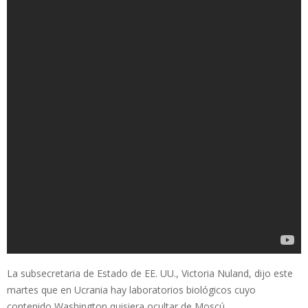
La subsecretaria de Estado de EE. UU., Victoria Nuland, dijo este
martes que en Ucrania hay laboratorios biológicos cuyo
contenido Washington quisiera ocultar de Moscú.