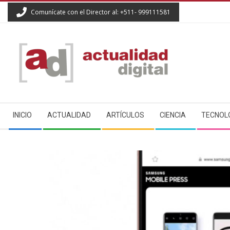
Skip
Comunícate con el Director al: +511- 999111581
to
content
ACTUALIDAD
Secondary
DIGITAL
INICIO
ACTUALIDAD
ARTÍCULOS
CIENCIA
TECNOL
Navigation
Menu