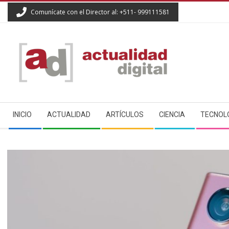
Skip
Comunícate con el Director al: +511- 999111581
to
content
ACTUALIDAD
Secondary
DIGITAL
INICIO
ACTUALIDAD
ARTÍCULOS
CIENCIA
TECNOL
Navigation
Menu