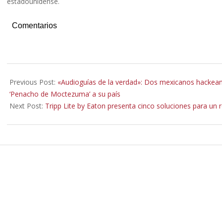
estadounidense.
Comentarios
2022-
02-
Previous Post:
«Audioguías de la verdad»: Dos mexicanos hackean 
23
‘Penacho de Moctezuma’ a su país
Next Post:
Tripp Lite by Eaton presenta cinco soluciones para un 