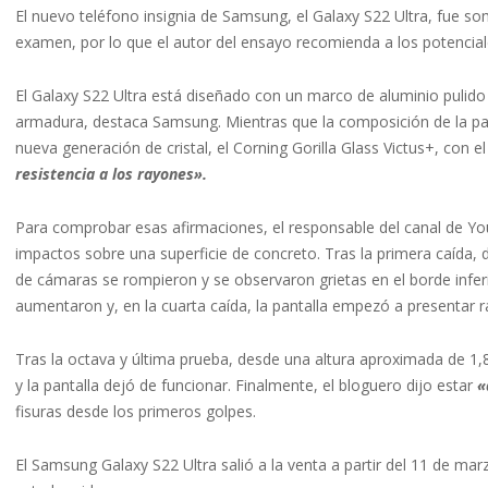
El nuevo teléfono insignia de Samsung, el Galaxy S22 Ultra, fue so
examen, por lo que el autor del ensayo recomienda a los potencial
El Galaxy S22 Ultra está diseñado con un marco de aluminio pulid
armadura, destaca Samsung. Mientras que la composición de la parte
nueva generación de cristal, el Corning Gorilla Glass Victus+, con 
resistencia a los rayones».
Para comprobar esas afirmaciones, el responsable del canal de Y
impactos sobre una superficie de concreto. Tras la primera caída, 
de cámaras se rompieron y se observaron grietas en el borde inferio
aumentaron y, en la cuarta caída, la pantalla empezó a presentar r
Tras la octava y última prueba, desde una altura aproximada de 1,8
y la pantalla dejó de funcionar. Finalmente, el bloguero dijo estar
«
fisuras desde los primeros golpes.
El Samsung Galaxy S22 Ultra salió a la venta a partir del 11 de marz