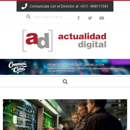
Skip
Comunícate con el Director al: +511- 999111581
to
Search
content
ACTUALIDAD
DIGITAL
Secondary
Search
Navigation
Menu