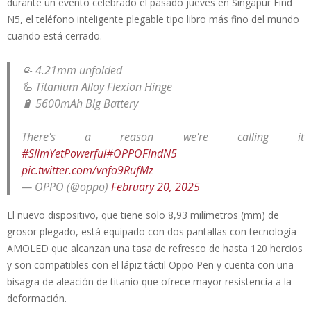
durante un evento celebrado el pasado jueves en Singapur Find
N5, el teléfono inteligente plegable tipo libro más fino del mundo
cuando está cerrado.
🤏 4.21mm unfolded
🦾 Titanium Alloy Flexion Hinge
🔋 5600mAh Big Battery
There's a reason we're calling it
#SlimYetPowerful
#OPPOFindN5
pic.twitter.com/vnfo9RufMz
— OPPO (@oppo)
February 20, 2025
El nuevo dispositivo, que tiene solo 8,93 milímetros (mm) de
grosor plegado, está equipado con dos pantallas con tecnología
AMOLED que alcanzan una tasa de refresco de hasta 120 hercios
y son compatibles con el lápiz táctil Oppo Pen y cuenta con una
bisagra de aleación de titanio que ofrece mayor resistencia a la
deformación.