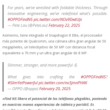
For years, we've wrestled with foldable thickness. Through
innovative engineering, we've redefined what's possible.
#OPPOFindN5
pic.twitter.com/NOv9DwtUJx
— Pete Lau (@PeteLau)
February 22, 2025
Asimismo, tiene integrado el Snapdragon 8 Elite, el procesador
más potente de Qualcomm, una cámara ultra gran angular de 50
megapíxeles, un teleobjetivo de 50 MP con distancia focal
equivalente a 70 mm y un ultra gran angular de 8 MP.
Slimmer, stronger, and more powerful 💪
What goes into crafting the
#OPPOFindN5
?
#SlimYetPowerful
pic.twitter.com/nv3jmnPHAK
— OPPO (@oppo)
February 20, 2025
«Find N5 libera el potencial de los teléfonos plegables, poniendo
en nuestras manos experiencias de tableta y portátil. Es