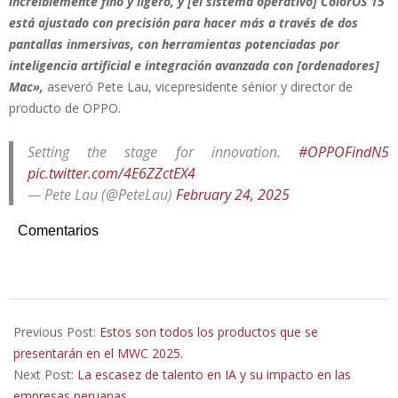
increíblemente fino y ligero, y [el sistema operativo] ColorOS 15
está ajustado con precisión para hacer más a través de dos
pantallas inmersivas, con herramientas potenciadas por
inteligencia artificial e integración avanzada con [ordenadores]
Mac»,
aseveró Pete Lau, vicepresidente sénior y director de
producto de OPPO.
Setting the stage for innovation.
#OPPOFindN5
pic.twitter.com/4E6ZZctEX4
— Pete Lau (@PeteLau)
February 24, 2025
Comentarios
2025-
02-
Previous Post:
Estos son todos los productos que se
26
presentarán en el MWC 2025.
Next Post:
La escasez de talento en IA y su impacto en las
empresas peruanas.