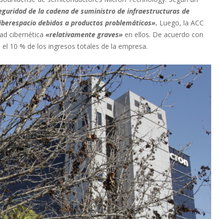
eguridad de la cadena de suministro de infraestructuras de
 ciberespacio debidos a productos problemáticos».
Luego, la ACC
ad cibernética
«relativamente graves»
en ellos. De acuerdo con
el 10 % de los ingresos totales de la empresa.