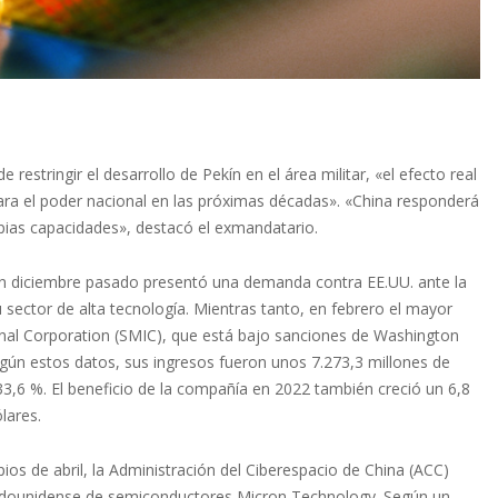
restringir el desarrollo de Pekín en el área militar, «el efecto real
 para el poder nacional en las próximas décadas». «China responderá
pias capacidades», destacó el exmandatario.
en diciembre pasado presentó una demanda contra EE.UU. ante la
sector de alta tecnología. Mientras tanto, en febrero el mayor
onal Corporation (SMIC), que está bajo sanciones de Washington
gún estos datos, sus ingresos fueron unos 7.273,3 millones de
33,6 %. El beneficio de la compañía en 2022 también creció un 6,8
lares.
ios de abril, la Administración del Ciberespacio de China (ACC)
estadounidense de semiconductores Micron Technology. Según un