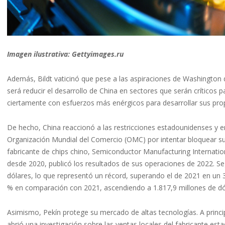
Imagen ilustrativa: Gettyimages.ru
Además, Bildt vaticinó que pese a las aspiraciones de Washington de 
será reducir el desarrollo de China en sectores que serán críticos
ciertamente con esfuerzos más enérgicos para desarrollar sus pro
De hecho, China reaccionó a las restricciones estadounidenses y 
Organización Mundial del Comercio (OMC) por intentar bloquear su 
fabricante de chips chino, Semiconductor Manufacturing Internati
desde 2020, publicó los resultados de sus operaciones de 2022. Se
dólares, lo que representó un récord, superando el de 2021 en un 
% en comparación con 2021, ascendiendo a 1.817,9 millones de dó
Asimismo, Pekín protege su mercado de altas tecnologías. A princip
abrió una investigación sobre las ventas locales del fabricante 