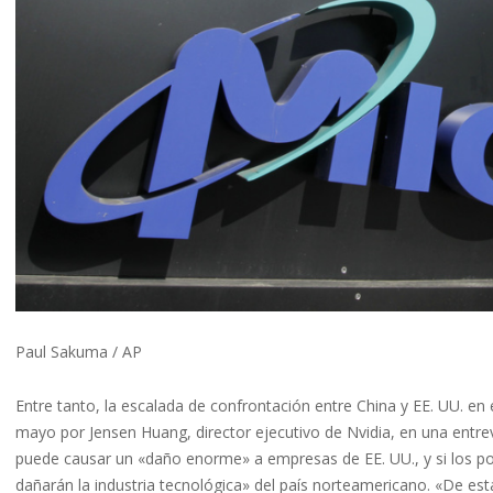
Paul Sakuma / AP
Entre tanto, la escalada de confrontación entre China y EE. UU. en
mayo por Jensen Huang, director ejecutivo de Nvidia, en una entre
puede causar un «daño enorme» a empresas de EE. UU., y si los po
dañarán la industria tecnológica» del país norteamericano. «De es