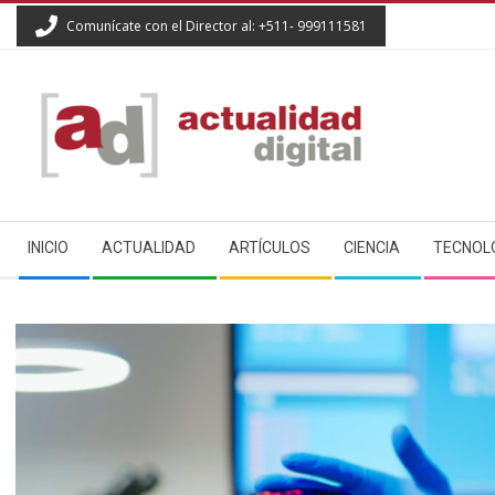
Skip
Comunícate con el Director al: +511- 999111581
to
content
ACTUALIDAD
Secondary
DIGITAL
INICIO
ACTUALIDAD
ARTÍCULOS
CIENCIA
TECNOL
Navigation
Menu