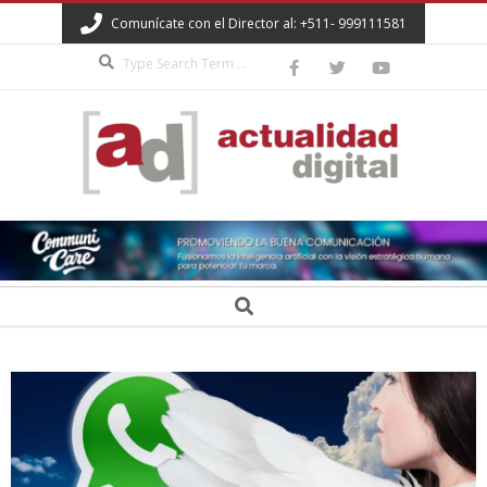
Skip
Comunícate con el Director al: +511- 999111581
to
Search
content
ACTUALIDAD
DIGITAL
Secondary
Search
Navigation
Menu