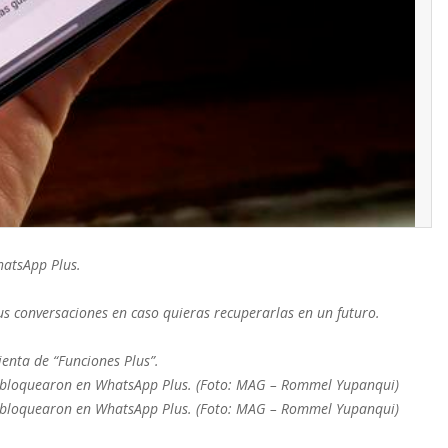
hatsApp Plus.
s conversaciones en caso quieras recuperarlas en un futuro.
ienta de “Funciones Plus”.
e bloquearon en WhatsApp Plus. (Foto: MAG – Rommel Yupanqui)
e bloquearon en WhatsApp Plus. (Foto: MAG – Rommel Yupanqui)