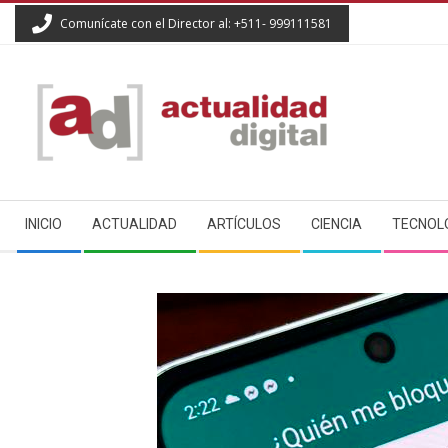
Skip
Comunícate con el Director al: +511- 999111581
to
content
ACTUALIDAD
Secondary
DIGITAL
INICIO
ACTUALIDAD
ARTÍCULOS
CIENCIA
TECNOL
Navigation
Menu