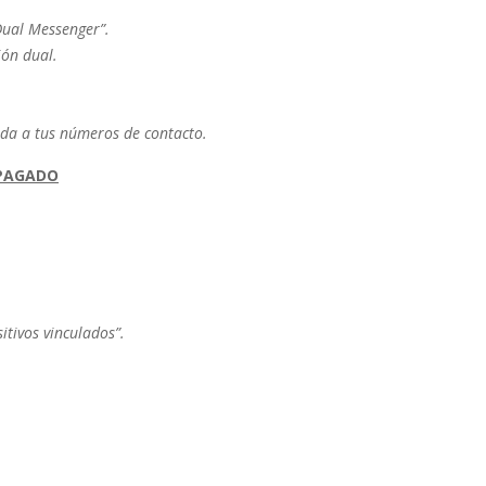
“Dual Messenger”.
ión dual.
eda a tus números de contacto.
PAGADO
itivos vinculados”.