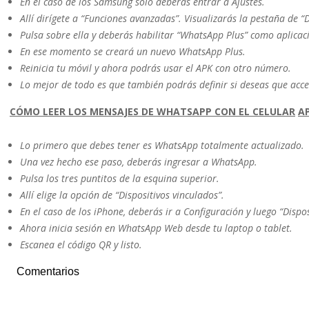
En el caso de los Samsung solo deberás entrar a Ajustes.
Allí dirígete a “Funciones avanzadas”. Visualizarás la pestaña de 
Pulsa sobre ella y deberás habilitar “WhatsApp Plus” como aplicac
En ese momento se creará un nuevo WhatsApp Plus.
Reinicia tu móvil y ahora podrás usar el APK con otro número.
Lo mejor de todo es que también podrás definir si deseas que acc
CÓMO LEER LOS MENSAJES DE WHATSAPP CON EL CELULAR
A
Lo primero que debes tener es WhatsApp totalmente actualizado.
Una vez hecho ese paso, deberás ingresar a WhatsApp.
Pulsa los tres puntitos de la esquina superior.
Allí elige la opción de “Dispositivos vinculados”.
En el caso de los iPhone, deberás ir a Configuración y luego “Dispos
Ahora inicia sesión en WhatsApp Web desde tu laptop o tablet.
Escanea el código QR y listo.
Comentarios