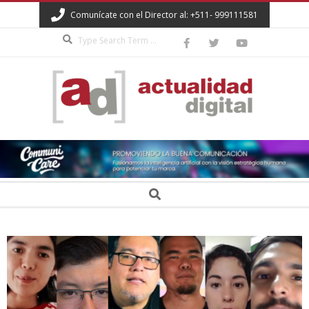
Skip
Comunícate con el Director al: +511- 999111581
to
Search
content
ACTUALIDAD
DIGITAL
Secondary
Search
Navigation
Menu