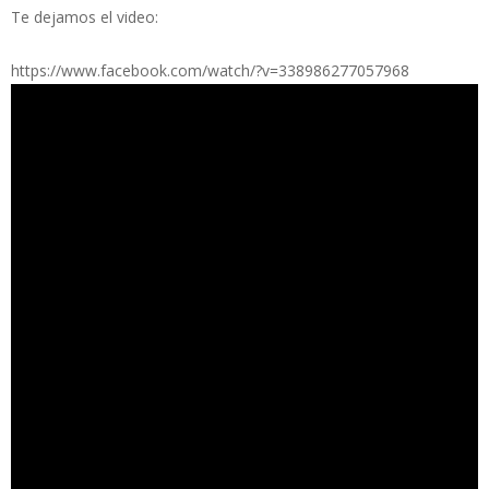
Te dejamos el video:
https://www.facebook.com/watch/?v=338986277057968